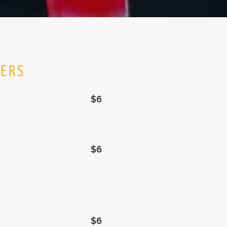
EERS
$6
$6
$6