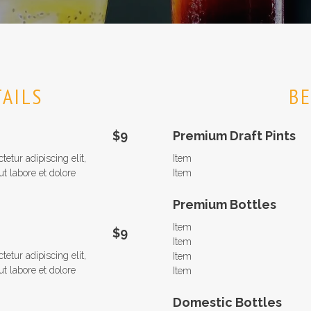
AILS
B
$9
Premium Draft Pints
etur adipiscing elit,
Item
t labore et dolore
Item
Premium Bottles
Item
$9
Item
etur adipiscing elit,
Item
t labore et dolore
Item
Domestic Bottles