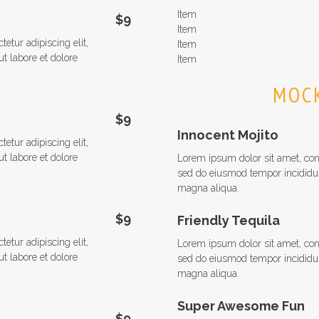
Item
$9
Item
etur adipiscing elit,
Item
t labore et dolore
Item
MOC
$9
Innocent Mojito
etur adipiscing elit,
t labore et dolore
Lorem ipsum dolor sit amet, cons
sed do eiusmod tempor incididun
magna aliqua.
$9
Friendly Tequila
etur adipiscing elit,
Lorem ipsum dolor sit amet, cons
t labore et dolore
sed do eiusmod tempor incididun
magna aliqua.
Super Awesome Fun
$9